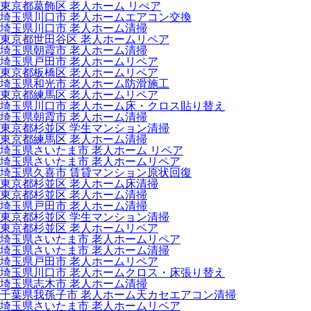
東京都葛飾区 老人ホーム リぺア
埼玉県川口市 老人ホームエアコン交換
埼玉県川口市 老人ホーム清掃
東京都世田谷区 老人ホームリペア
埼玉県朝霞市 老人ホーム清掃
埼玉県戸田市 老人ホームリペア
東京都板橋区 老人ホームリペア
埼玉県和光市 老人ホーム防滑施工
東京都練馬区 老人ホームリペア
埼玉県川口市 老人ホーム床・クロス貼り替え
埼玉県朝霞市 老人ホーム清掃
東京都杉並区 学生マンション清掃
東京都練馬区 老人ホーム清掃
埼玉県さいたま市 老人ホーム リペア
埼玉県さいたま市 老人ホームリペア
埼玉県久喜市 賃貸マンション原状回復
東京都杉並区 老人ホーム床清掃
東京都杉並区 老人ホーム清掃
埼玉県戸田市 老人ホーム清掃
東京都杉並区 学生マンション清掃
東京都杉並区 老人ホームリペア
埼玉県さいたま市 老人ホームリペア
埼玉県さいたま市 老人ホーム清掃
埼玉県戸田市 老人ホームリペア
埼玉県川口市 老人ホームクロス・床張り替え
埼玉県志木市 老人ホーム清掃
千葉県我孫子市 老人ホーム天カセエアコン清掃
埼玉県さいたま市 老人ホームリペア