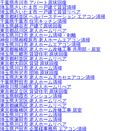
千葉県市川市 アパート原状回復
埼玉県さいたま市 一戸建て賃貸清掃
埼玉県さいたま市 一戸建て賃貸リペア
東京都杉並区 ヘルパーステーション エアコン清掃
千葉県千葉市 住宅キッチン清掃
埼玉県越谷市 戸建て原状回復
東京都品川区 老人ホームリペア
埼玉県川口市 老人ホーム清掃・剥離
神奈川県相模原市 老人ホームエアコン清掃
埼玉県川口市 老人ホームエアコン清掃
東京都板橋区 老人ホーム改修工事 共用部・居室
埼玉県三郷市 賃貸住宅 原状回復
東京都杉並区 老人ホームリペア
東京都大田区 賃貸 原状回復
埼玉県川口市 老人ホーム清掃
埼玉県所沢市 団地 原状回復
埼玉県志木市 老人ホーム天カセエアコン清掃
千葉県野田市 老人ホーム清掃
神奈川県川崎市 老人ホームリぺア
東京都足立区 賃貸住宅 原状回復
埼玉県朝霞市 マンション清掃
埼玉県大宮区 老人ホームリペア
東京都練馬区 老人ホームリペア
東京都板橋区 老人ホーム改修工事 居室
埼玉県川口市 老人ホーム清掃
埼玉県蓮田市 老人ホーム清掃
埼玉県川口市 老人ホームリペア
埼玉県戸田市 企業様事務所 エアコン清掃