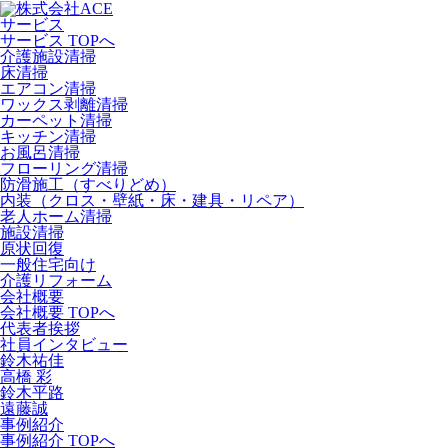
サービス
サービス TOPへ
介護施設清掃
床清掃
エアコン清掃
ワックス剥離清掃
カーペット清掃
キッチン清掃
お風呂清掃
フローリング清掃
防滑施工（すべりどめ）
内装（クロス・壁紙・床・建具・リペア）
老人ホーム清掃
施設清掃
原状回復
一般住宅向け
介護リフォーム
会社概要
会社概要 TOPへ
代表者挨拶
社員インタビュー
鈴木祐佳
高橋 彩
鈴木平路
遠藤誠
事例紹介
事例紹介 TOPへ