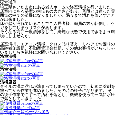
浴室清掃
埼玉県さいたま市にある老人ホームで浴室清掃を行いました。
居室内にある浴室の何倍もの大きさがあり、普段とは違った雰
囲気の中での清掃になりましたが、隅々まで汚れを落とすこと
が出来ました。
床や壁が汚れていることでご入居者様、職員の方が転倒し、ケ
ガをしてしまうリスクがあります。
そうなる前に一度清掃をして、綺麗な状態で使用できるよう環
境にしませんか。
居室清掃、エアコン清掃、クロス貼り替え、リペアでお困りの
高齢者施設様、不動産管理会社様、その他お客様がいらっしゃ
いましたらお気軽にお問い合わせください。
浴室清掃
浴室清掃
清掃風景
タイルの溝に汚れが溜まってしまっていたので、初めに薬剤を
塗ってから作業を進めました。その時の様子になります。 そ
の後手作業でこすって汚れを落とし、機械を使って一気に水圧
で落としていきました。
事例紹介一覧ページへ戻る